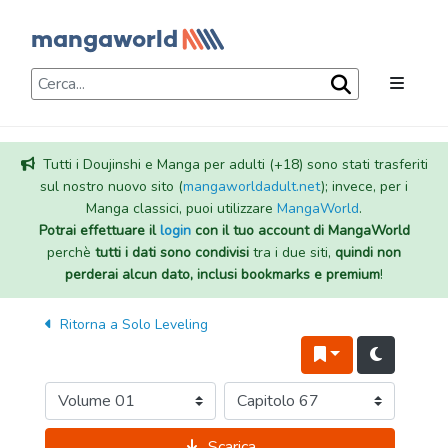
Tutti i Doujinshi e Manga per adulti (+18) sono stati trasferiti
sul nostro nuovo sito (
mangaworldadult.net
); invece, per i
Manga classici, puoi utilizzare
MangaWorld
.
Potrai effettuare il
login
con il tuo account di MangaWorld
perchè
tutti i dati sono condivisi
tra i due siti,
quindi non
perderai alcun dato, inclusi bookmarks e premium
!
Ritorna a
Solo Leveling
Scarica