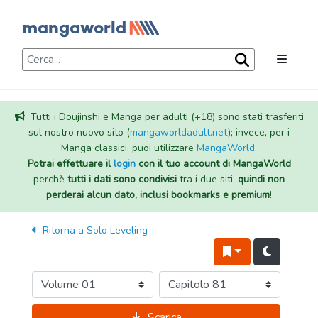
Tutti i Doujinshi e Manga per adulti (+18) sono stati trasferiti
sul nostro nuovo sito (
mangaworldadult.net
); invece, per i
Manga classici, puoi utilizzare
MangaWorld
.
Potrai effettuare il
login
con il tuo account di MangaWorld
perchè
tutti i dati sono condivisi
tra i due siti,
quindi non
perderai alcun dato, inclusi bookmarks e premium
!
Ritorna a
Solo Leveling
Scarica