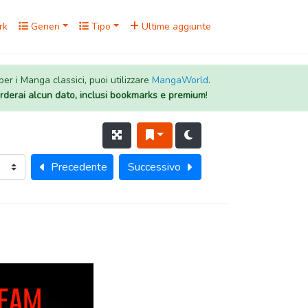
rk
Generi
Tipo
Ultime aggiunte
 per i Manga classici, puoi utilizzare
MangaWorld
.
rderai alcun dato, inclusi bookmarks e premium
!
Precedente
Successivo