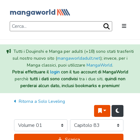
Tutti i Doujinshi e Manga per adulti (+18) sono stati trasferiti
sul nostro nuovo sito (
mangaworldadult.net
); invece, per i
Manga classici, puoi utilizzare
MangaWorld
.
Potrai effettuare il
login
con il tuo account di MangaWorld
perchè
tutti i dati sono condivisi
tra i due siti,
quindi non
perderai alcun dato, inclusi bookmarks e premium
!
Ritorna a
Solo Leveling
Scarica