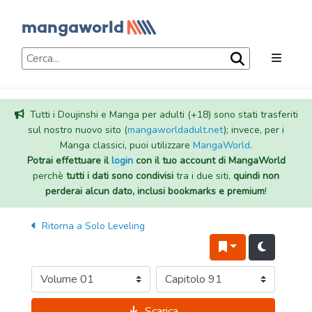
Tutti i Doujinshi e Manga per adulti (+18) sono stati trasferiti
sul nostro nuovo sito (
mangaworldadult.net
); invece, per i
Manga classici, puoi utilizzare
MangaWorld
.
Potrai effettuare il
login
con il tuo account di MangaWorld
perchè
tutti i dati sono condivisi
tra i due siti,
quindi non
perderai alcun dato, inclusi bookmarks e premium
!
Ritorna a
Solo Leveling
Scarica