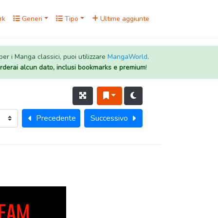
rk
Generi
Tipo
Ultime aggiunte
 per i Manga classici, puoi utilizzare
MangaWorld
.
rderai alcun dato, inclusi bookmarks e premium
!
Precedente
Successivo