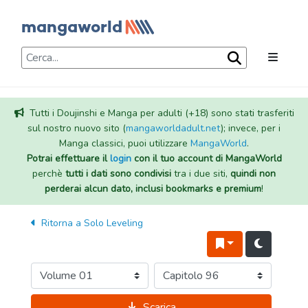
Tutti i Doujinshi e Manga per adulti (+18) sono stati trasferiti
sul nostro nuovo sito (
mangaworldadult.net
); invece, per i
Manga classici, puoi utilizzare
MangaWorld
.
Potrai effettuare il
login
con il tuo account di MangaWorld
perchè
tutti i dati sono condivisi
tra i due siti,
quindi non
perderai alcun dato, inclusi bookmarks e premium
!
Ritorna a
Solo Leveling
Scarica