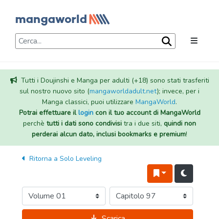
Tutti i Doujinshi e Manga per adulti (+18) sono stati trasferiti
sul nostro nuovo sito (
mangaworldadult.net
); invece, per i
Manga classici, puoi utilizzare
MangaWorld
.
Potrai effettuare il
login
con il tuo account di MangaWorld
perchè
tutti i dati sono condivisi
tra i due siti,
quindi non
perderai alcun dato, inclusi bookmarks e premium
!
Ritorna a
Solo Leveling
Scarica