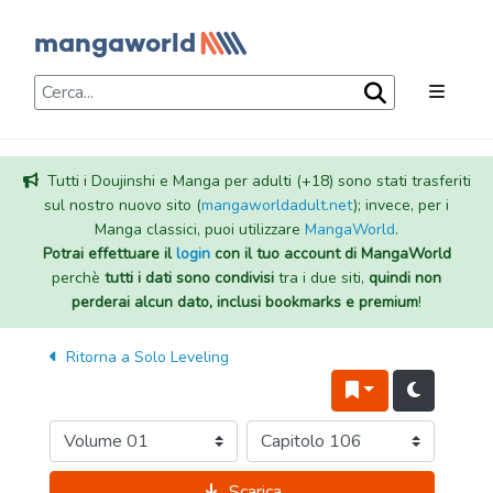
Tutti i Doujinshi e Manga per adulti (+18) sono stati trasferiti
sul nostro nuovo sito (
mangaworldadult.net
); invece, per i
Manga classici, puoi utilizzare
MangaWorld
.
Potrai effettuare il
login
con il tuo account di MangaWorld
perchè
tutti i dati sono condivisi
tra i due siti,
quindi non
perderai alcun dato, inclusi bookmarks e premium
!
Ritorna a
Solo Leveling
Scarica