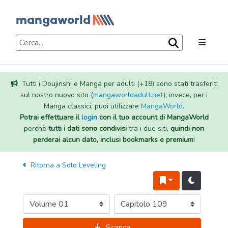
Tutti i Doujinshi e Manga per adulti (+18) sono stati trasferiti
sul nostro nuovo sito (
mangaworldadult.net
); invece, per i
Manga classici, puoi utilizzare
MangaWorld
.
Potrai effettuare il
login
con il tuo account di MangaWorld
perchè
tutti i dati sono condivisi
tra i due siti,
quindi non
perderai alcun dato, inclusi bookmarks e premium
!
Ritorna a
Solo Leveling
Scarica