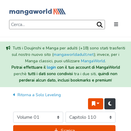
Tutti i Doujinshi e Manga per adulti (+18) sono stati trasferiti
sul nostro nuovo sito (
mangaworldadult.net
); invece, per i
Manga classici, puoi utilizzare
MangaWorld
.
Potrai effettuare il
login
con il tuo account di MangaWorld
perchè
tutti i dati sono condivisi
tra i due siti,
quindi non
perderai alcun dato, inclusi bookmarks e premium
!
Ritorna a
Solo Leveling
Scarica