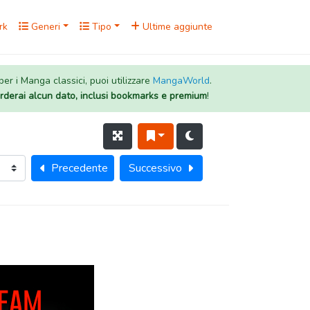
rk
Generi
Tipo
Ultime aggiunte
 per i Manga classici, puoi utilizzare
MangaWorld
.
rderai alcun dato, inclusi bookmarks e premium
!
Precedente
Successivo