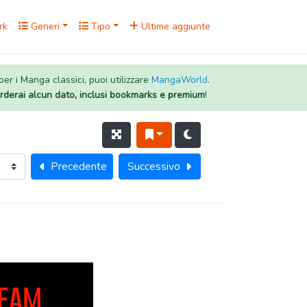
rk
Generi
Tipo
Ultime aggiunte
 per i Manga classici, puoi utilizzare
MangaWorld
.
rderai alcun dato, inclusi bookmarks e premium
!
Precedente
Successivo