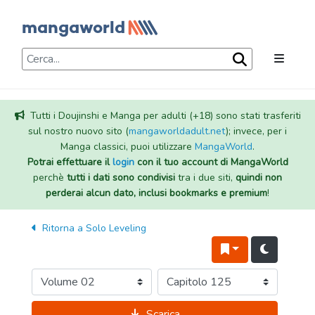
Tutti i Doujinshi e Manga per adulti (+18) sono stati trasferiti
sul nostro nuovo sito (
mangaworldadult.net
); invece, per i
Manga classici, puoi utilizzare
MangaWorld
.
Potrai effettuare il
login
con il tuo account di MangaWorld
perchè
tutti i dati sono condivisi
tra i due siti,
quindi non
perderai alcun dato, inclusi bookmarks e premium
!
Ritorna a
Solo Leveling
Scarica