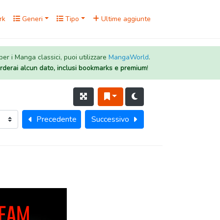
rk
Generi
Tipo
Ultime aggiunte
 per i Manga classici, puoi utilizzare
MangaWorld
.
rderai alcun dato, inclusi bookmarks e premium
!
Precedente
Successivo