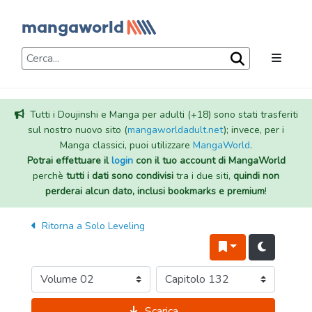
Tutti i Doujinshi e Manga per adulti (+18) sono stati trasferiti
sul nostro nuovo sito (
mangaworldadult.net
); invece, per i
Manga classici, puoi utilizzare
MangaWorld
.
Potrai effettuare il
login
con il tuo account di MangaWorld
perchè
tutti i dati sono condivisi
tra i due siti,
quindi non
perderai alcun dato, inclusi bookmarks e premium
!
Ritorna a
Solo Leveling
Scarica