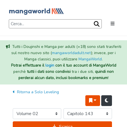
Tutti i Doujinshi e Manga per adulti (+18) sono stati trasferiti
sul nostro nuovo sito (
mangaworldadult.net
); invece, per i
Manga classici, puoi utilizzare
MangaWorld
.
Potrai effettuare il
login
con il tuo account di MangaWorld
perchè
tutti i dati sono condivisi
tra i due siti,
quindi non
perderai alcun dato, inclusi bookmarks e premium
!
Ritorna a
Solo Leveling
Scarica