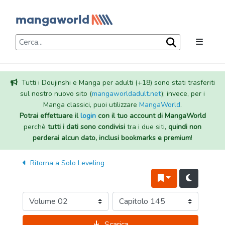
Tutti i Doujinshi e Manga per adulti (+18) sono stati trasferiti
sul nostro nuovo sito (
mangaworldadult.net
); invece, per i
Manga classici, puoi utilizzare
MangaWorld
.
Potrai effettuare il
login
con il tuo account di MangaWorld
perchè
tutti i dati sono condivisi
tra i due siti,
quindi non
perderai alcun dato, inclusi bookmarks e premium
!
Ritorna a
Solo Leveling
Scarica