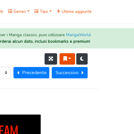
rk
Generi
Tipo
Ultime aggiunte
 per i Manga classici, puoi utilizzare
MangaWorld
.
rderai alcun dato, inclusi bookmarks e premium
!
Precedente
Successivo