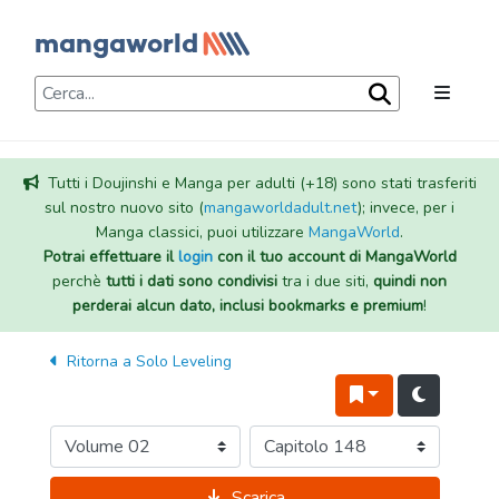
Tutti i Doujinshi e Manga per adulti (+18) sono stati trasferiti
sul nostro nuovo sito (
mangaworldadult.net
); invece, per i
Manga classici, puoi utilizzare
MangaWorld
.
Potrai effettuare il
login
con il tuo account di MangaWorld
perchè
tutti i dati sono condivisi
tra i due siti,
quindi non
perderai alcun dato, inclusi bookmarks e premium
!
Ritorna a
Solo Leveling
Scarica