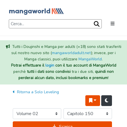
Tutti i Doujinshi e Manga per adulti (+18) sono stati trasferiti
sul nostro nuovo sito (
mangaworldadult.net
); invece, per i
Manga classici, puoi utilizzare
MangaWorld
.
Potrai effettuare il
login
con il tuo account di MangaWorld
perchè
tutti i dati sono condivisi
tra i due siti,
quindi non
perderai alcun dato, inclusi bookmarks e premium
!
Ritorna a
Solo Leveling
Scarica