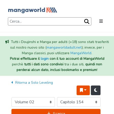
Tutti i Doujinshi e Manga per adulti (+18) sono stati trasferiti
sul nostro nuovo sito (
mangaworldadult.net
); invece, per i
Manga classici, puoi utilizzare
MangaWorld
.
Potrai effettuare il
login
con il tuo account di MangaWorld
perchè
tutti i dati sono condivisi
tra i due siti,
quindi non
perderai alcun dato, inclusi bookmarks e premium
!
Ritorna a
Solo Leveling
Scarica