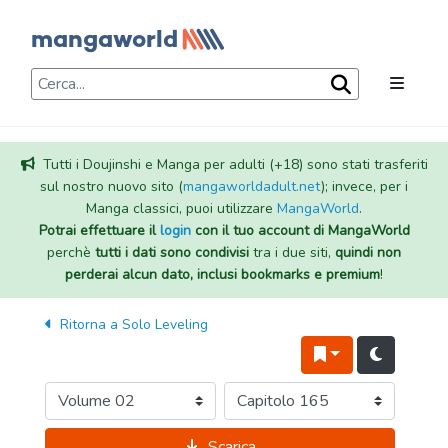
Tutti i Doujinshi e Manga per adulti (+18) sono stati trasferiti
sul nostro nuovo sito (
mangaworldadult.net
); invece, per i
Manga classici, puoi utilizzare
MangaWorld
.
Potrai effettuare il
login
con il tuo account di MangaWorld
perchè
tutti i dati sono condivisi
tra i due siti,
quindi non
perderai alcun dato, inclusi bookmarks e premium
!
Ritorna a
Solo Leveling
Scarica