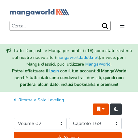
Tutti i Doujinshi e Manga per adulti (+18) sono stati trasferiti
sul nostro nuovo sito (
mangaworldadult.net
); invece, per i
Manga classici, puoi utilizzare
MangaWorld
.
Potrai effettuare il
login
con il tuo account di MangaWorld
perchè
tutti i dati sono condivisi
tra i due siti,
quindi non
perderai alcun dato, inclusi bookmarks e premium
!
Ritorna a
Solo Leveling
Scarica