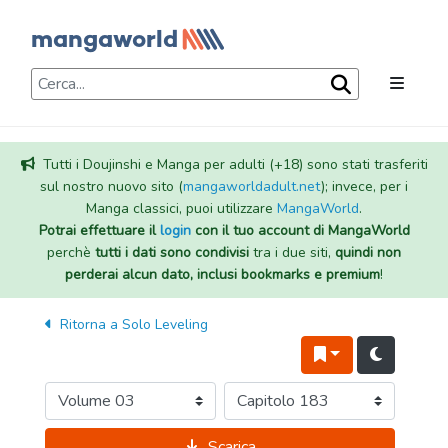
Tutti i Doujinshi e Manga per adulti (+18) sono stati trasferiti
sul nostro nuovo sito (
mangaworldadult.net
); invece, per i
Manga classici, puoi utilizzare
MangaWorld
.
Potrai effettuare il
login
con il tuo account di MangaWorld
perchè
tutti i dati sono condivisi
tra i due siti,
quindi non
perderai alcun dato, inclusi bookmarks e premium
!
Ritorna a
Solo Leveling
Scarica