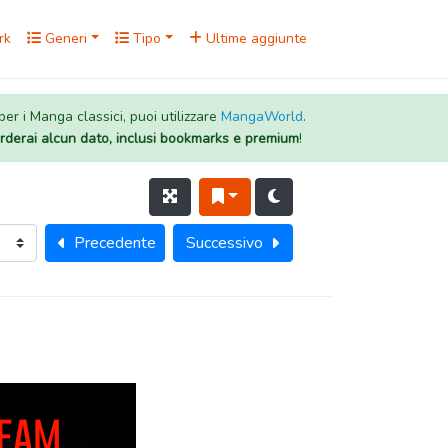
rk
Generi
Tipo
Ultime aggiunte
 per i Manga classici, puoi utilizzare
MangaWorld
.
rderai alcun dato, inclusi bookmarks e premium
!
Precedente
Successivo