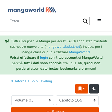
Tutti i Doujinshi e Manga per adulti (+18) sono stati trasferiti
sul nostro nuovo sito (
mangaworldadult.net
); invece, per i
Manga classici, puoi utilizzare
MangaWorld
.
Potrai effettuare il
login
con il tuo account di MangaWorld
perchè
tutti i dati sono condivisi
tra i due siti,
quindi non
perderai alcun dato, inclusi bookmarks e premium
!
Ritorna a
Solo Leveling
Scarica