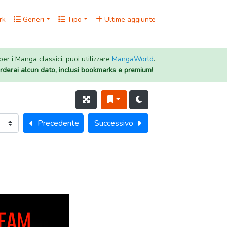
rk
Generi
Tipo
Ultime aggiunte
 per i Manga classici, puoi utilizzare
MangaWorld
.
rderai alcun dato, inclusi bookmarks e premium
!
Precedente
Successivo