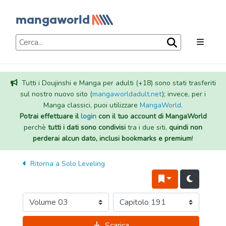
Tutti i Doujinshi e Manga per adulti (+18) sono stati trasferiti
sul nostro nuovo sito (
mangaworldadult.net
); invece, per i
Manga classici, puoi utilizzare
MangaWorld
.
Potrai effettuare il
login
con il tuo account di MangaWorld
perchè
tutti i dati sono condivisi
tra i due siti,
quindi non
perderai alcun dato, inclusi bookmarks e premium
!
Ritorna a
Solo Leveling
Scarica