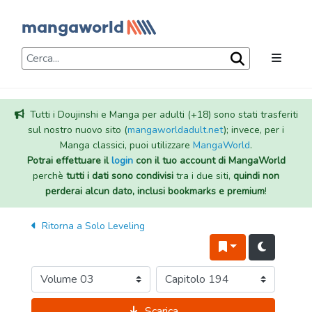
Tutti i Doujinshi e Manga per adulti (+18) sono stati trasferiti
sul nostro nuovo sito (
mangaworldadult.net
); invece, per i
Manga classici, puoi utilizzare
MangaWorld
.
Potrai effettuare il
login
con il tuo account di MangaWorld
perchè
tutti i dati sono condivisi
tra i due siti,
quindi non
perderai alcun dato, inclusi bookmarks e premium
!
Ritorna a
Solo Leveling
Scarica