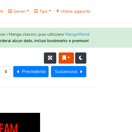
rk
Generi
Tipo
Ultime aggiunte
 per i Manga classici, puoi utilizzare
MangaWorld
.
rderai alcun dato, inclusi bookmarks e premium
!
Precedente
Successivo