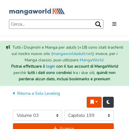
Tutti i Doujinshi e Manga per adulti (+18) sono stati trasferiti
sul nostro nuovo sito (
mangaworldadult.net
); invece, per i
Manga classici, puoi utilizzare
MangaWorld
.
Potrai effettuare il
login
con il tuo account di MangaWorld
perchè
tutti i dati sono condivisi
tra i due siti,
quindi non
perderai alcun dato, inclusi bookmarks e premium
!
Ritorna a
Solo Leveling
Scarica