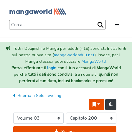
Tutti i Doujinshi e Manga per adulti (+18) sono stati trasferiti
sul nostro nuovo sito (
mangaworldadult.net
); invece, per i
Manga classici, puoi utilizzare
MangaWorld
.
Potrai effettuare il
login
con il tuo account di MangaWorld
perchè
tutti i dati sono condivisi
tra i due siti,
quindi non
perderai alcun dato, inclusi bookmarks e premium
!
Ritorna a
Solo Leveling
Scarica