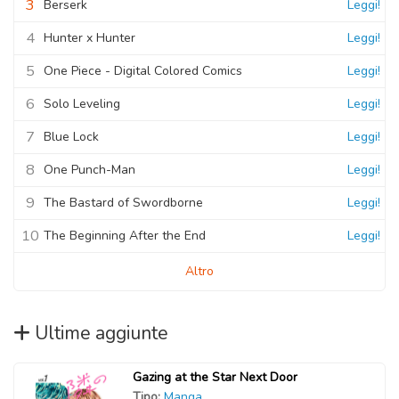
3
Berserk
Leggi!
4
Hunter x Hunter
Leggi!
5
One Piece - Digital Colored Comics
Leggi!
6
Solo Leveling
Leggi!
7
Blue Lock
Leggi!
8
One Punch-Man
Leggi!
9
The Bastard of Swordborne
Leggi!
10
The Beginning After the End
Leggi!
Altro
Ultime aggiunte
Gazing at the Star Next Door
Tipo:
Manga