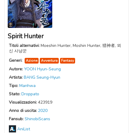
Spirit Hunter
Titoli alternativi:
Moeshin Hunter, Moshin Hunter, 猎神者, 뫼
신 사냥꾼
Generi:
Azione
Avventura
Fantasy
Autore:
YOON Hyun-Seung
Artista:
BANG Seung-Hyun
Tipo:
Manhwa
Stato:
Droppato
Visualizzazioni:
423919
Anno di uscita:
2020
Fansub:
ShinobiScans
AniList