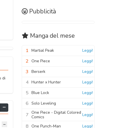
Pubblicità
Manga
del mese
1
Martial Peak
Leggi!
2
One Piece
Leggi!
3
Berserk
Leggi!
o di
4
Hunter x Hunter
Leggi!
5
Blue Lock
Leggi!
6
Solo Leveling
Leggi!
One Piece - Digital Colored
7
Leggi!
Comics
8
One Punch-Man
Leggi!