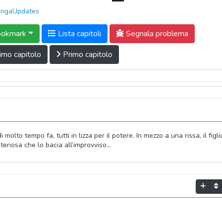
ngaUpdates
okmark
Lista capitoli
Segnala problema
imo capitolo
Primo capitolo
molto tempo fa, tutti in lizza per il potere. In mezzo a una rissa, il figli
riosa che lo bacia all’improvviso...