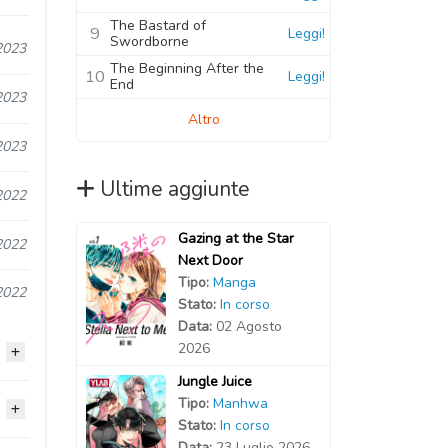
The Bastard of
9
Leggi!
Swordborne
2023
The Beginning After the
10
Leggi!
End
2023
Altro
2023
Ultime aggiunte
2022
Gazing at the Star
2022
Next Door
Tipo:
Manga
2022
Stato:
In corso
Data:
02 Agosto
2026
Jungle Juice
Tipo:
Manhwa
2022
Stato:
In corso
Data:
23 Luglio 2026