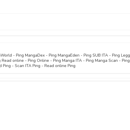
08 Giugno 
28 Gennaio 
02 Febbraio 
28 Gennaio 
07 Dicembre 
31 Gennaio 
10 Febbraio 
29 Novembre 
04 Novembre 
29 Gennaio 
23 Gennaio 
22 Novembre 
04 Novembre 
aWorld - Ping MangaDex - Ping MangaEden - Ping SUB ITA - Ping Legg
ng Read online - Ping Online - Ping Manga ITA - Ping Manga Scan - Ping
14 Gennaio 
10 Novembre 
Ping - Scan ITA Ping - Read online Ping
04 Novembre 
08 Gennaio 
04 Novembre 
04 Novembre 
04 Gennaio 
04 Novembre 
04 Novembre 
04 Novembre 