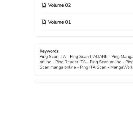
Capitolo 23
Volume 02
Capitolo 19
Capitolo 22
Capitolo 18
Volume 01
Capitolo 12
Capitolo 21
Capitolo 17
Capitolo 11
Capitolo 06
Capitolo 20
Capitolo 16
Keywords:
Capitolo 10
Capitolo 05
Ping Scan ITA - Ping Scan ITALIANE - Ping Mang
online - Ping Reader ITA - Ping Scan online - Pi
Capitolo 15
Capitolo 09
Scan manga online - Ping ITA Scan - MangaWorld 
Capitolo 04
Capitolo 14
Capitolo 08
Capitolo 03
Capitolo 13
Capitolo 07
Capitolo 02
Capitolo 01