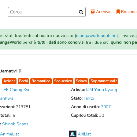
Archivio
Bookma
 stati trasferiti sul nostro nuovo sito (
mangaworldadult.net
); invece,
 MangaWorld
perchè
tutti i dati sono condivisi
tra i due siti,
quindi non pe
lternativi:
핑
:
Azione
Ecchi
Romantico
Scolastico
Seinen
Soprannaturale
:
LEE Chong Kyu
Artista:
KIM Youn Kyung
anhwa
Stato:
Finito
zzazioni:
213781
Anno di uscita:
2007
totali:
5
Capitoli totali:
30
:
ShinobiScans
AnimeList
AniList