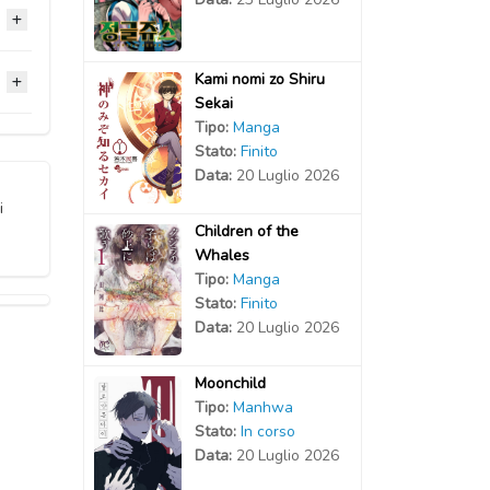
2022
2022
2022
2022
Kami nomi zo Shiru
2020
Sekai
2022
Tipo:
Manga
2021
2020
2020
Stato:
Finito
Data:
20 Luglio 2026
2022
2021
2020
2020
i
Children of the
2021
2020
Whales
2020
Tipo:
Manga
2021
2020
Stato:
Finito
2020
Data:
20 Luglio 2026
2021
2020
2020
Moonchild
Tipo:
Manhwa
2020
Stato:
In corso
Data:
20 Luglio 2026