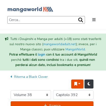
Tutti i Doujinshi e Manga per adulti (+18) sono stati trasferiti
sul nostro nuovo sito (
mangaworldadult.net
); invece, per i
Manga classici, puoi utilizzare
MangaWorld
.
Potrai effettuare il
login
con il tuo account di MangaWorld
perchè
tutti i dati sono condivisi
tra i due siti,
quindi non
perderai alcun dato, inclusi bookmarks e premium
!
Ritorna a
Black Clover
Scarica