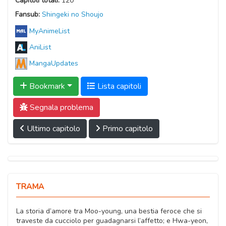
Capitoli totali:
120
Fansub:
Shingeki no Shoujo
MyAnimeList
AniList
MangaUpdates
Bookmark
Lista capitoli
Segnala problema
Ultimo capitolo
Primo capitolo
TRAMA
La storia d’amore tra Moo-young, una bestia feroce che si
traveste da cucciolo per guadagnarsi l’affetto; e Hwa-yeon,