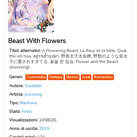
Beast With Flowers
Titoli alternativi:
A Flowering Beast, La fleur et la bête, Quái
thú với hoa, อสูรขย้ำบุปผา, 野兽太子太会撩, 野獣のような皇太
子に愛されすぎてる, 꽃을 문 짐승, Flower and the Beast
(Jooreong)
Generi:
Commedia
Fantasy
Storico
Josei
Romantico
Autore:
Solddam
Artista:
Jooreong
Tipo:
Manhwa
Stato:
Finito
Visualizzazioni:
2458026
Anno di uscita:
2019