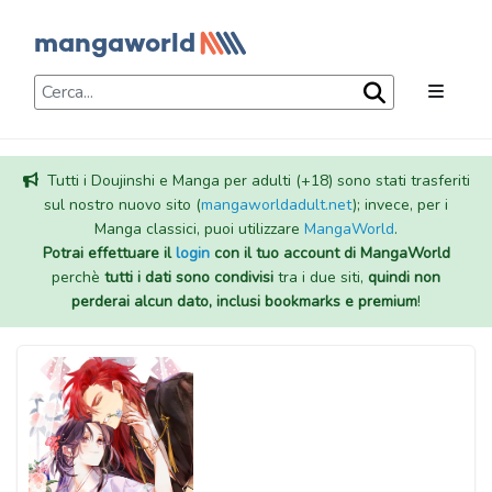
Tutti i Doujinshi e Manga per adulti (+18) sono stati trasferiti
sul nostro nuovo sito (
mangaworldadult.net
); invece, per i
Manga classici, puoi utilizzare
MangaWorld
.
Potrai effettuare il
login
con il tuo account di MangaWorld
perchè
tutti i dati sono condivisi
tra i due siti,
quindi non
perderai alcun dato, inclusi bookmarks e premium
!