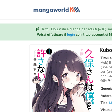
Tutti i Doujinshi e Manga per adulti (+18) sono
Potrai effettuare il
login
con il tuo account di
Kubo
Titoli a
Mob) B
(une p
ser (u
прощ
保同学不
Generi
Autore
Tipo:
M
Visuali