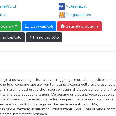
imeWorld
MyAnimeList
iList
MangaUpdates
okmark
Lista capitoli
Segnala problema
imo capitolo
Primo capitolo
una giovinezza appagante. Tuttavia, raggiungere questo obiettivo sembr
elli che lo circondano spesso non lo notano a causa della sua presenza 
di Shiraishi è così grave che i suoi compagni di classe pensano che il 
 che salti spesso le lezioni. C'è persino una strana voce sul suo con
raishi saranno benedetti dalla fortuna per un'intera giornata. Finora,
tenza è Nagisa Kubo, la ragazza che siede accanto a lui. Ma,
in giro e metterlo in situazioni imbarazzanti. Così, Junta si rende cont
sa come inizialmente pensava.