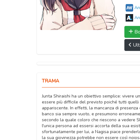
An
An
Bo
Ult
TRAMA
Junta Shiraishi ha un obiettivo semplice: vivere 
essere più difficile del previsto poiché tutti qu
appariscente. In effetti, la mancanza di presenza 
banco sia sempre vuoto, e presumono erroneamente
secondo la quale coloro che riescono a vedere Shi
l'unica persona ad essersi accorta della sua esis
sfortunatamente per lui, a Nagisa piace prenderlo 
la sua giovinezza potrebbe non essere così noio