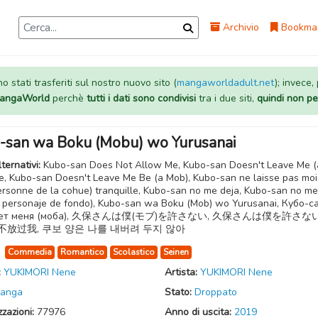
Archivio
Bookma
 stati trasferiti sul nostro nuovo sito (
mangaworldadult.net
); invece,
 MangaWorld
perchè
tutti i dati sono condivisi
tra i due siti,
quindi non pe
-san wa Boku (Mobu) wo Yurusanai
lternativi:
Kubo-san Does Not Allow Me, Kubo-san Doesn't Leave Me (
e, Kubo-san Doesn't Leave Me Be (a Mob), Kubo-san ne laisse pas moi
ersonne de la cohue) tranquille, Kubo-san no me deja, Kubo-san no me
n personaje de fondo), Kubo-san wa Boku (Mob) wo Yurusanai, Кубо-с
ает меня (моба), 久保さんは僕(モブ)を許さない, 久保さんは僕を許さない
放过我, 쿠보 양은 나를 내버려 두지 않아
:
Commedia
Romantico
Scolastico
Seinen
:
YUKIMORI Nene
Artista:
YUKIMORI Nene
anga
Stato:
Droppato
zzazioni:
77976
Anno di uscita:
2019