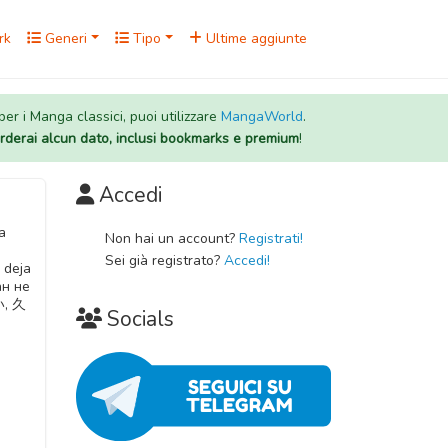
rk
Generi
Tipo
Ultime aggiunte
 per i Manga classici, puoi utilizzare
MangaWorld
.
rderai alcun dato, inclusi bookmarks e premium
!
Accedi
a
Non hai un account?
Registrati!
Sei già registrato?
Accedi!
 deja
ан не
, 久
Socials