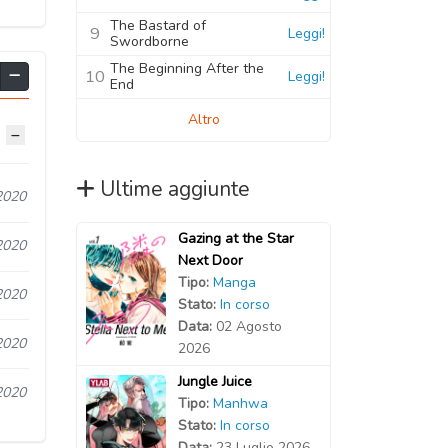
The Bastard of
9
Leggi!
Swordborne
The Beginning After the
10
Leggi!
End
Altro
Ultime aggiunte
2020
Gazing at the Star
2020
Next Door
Tipo:
Manga
2020
Stato:
In corso
Data:
02 Agosto
2020
2026
Jungle Juice
2020
Tipo:
Manhwa
Stato:
In corso
Data:
23 Luglio 2026