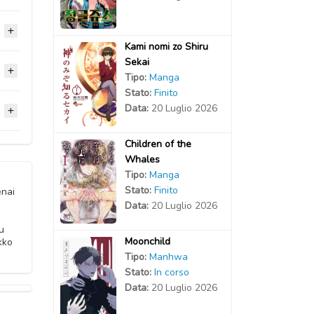
2022
2021
Kami nomi zo Shiru
Sekai
2021
2021
2021
Tipo:
Manga
Stato:
Finito
2021
2021
Data:
20 Luglio 2026
2020
2020
2021
2020
Children of the
2020
2020
Whales
Tipo:
Manga
2020
2020
Stato:
Finito
nai
Data:
20 Luglio 2026
2020
2020
u
Moonchild
kko
2020
2020
Tipo:
Manhwa
Stato:
In corso
Data:
20 Luglio 2026