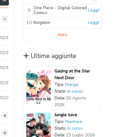
One Piece - Digital Colored
9
Leggi!
Comics
10
Kingdom
Leggi!
Altro
2023
2023
Ultime aggiunte
2023
Gazing at the Star
Next Door
2023
Tipo:
Manga
Stato:
In corso
2022
Data:
02 Agosto
2026
Jungle Juice
Tipo:
Manhwa
Stato:
In corso
2022
Data:
23 Luglio 2026