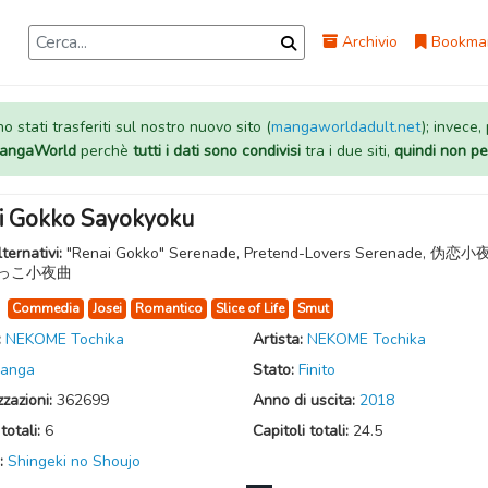
Archivio
Bookma
 stati trasferiti sul nostro nuovo sito (
mangaworldadult.net
); invece,
 MangaWorld
perchè
tutti i dati sono condivisi
tra i due siti,
quindi non pe
i Gokko Sayokyoku
lternativi:
"Renai Gokko" Serenade, Pretend-Lovers Serenade, 伪恋小
っこ小夜曲
:
Commedia
Josei
Romantico
Slice of Life
Smut
:
NEKOME Tochika
Artista:
NEKOME Tochika
anga
Stato:
Finito
zzazioni:
362699
Anno di uscita:
2018
totali:
6
Capitoli totali:
24.5
:
Shingeki no Shoujo