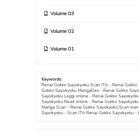
Capitolo 19
Volume 03
Capitolo 16
Capitolo 18
Capitolo 15
Volume 02
Capitolo 12
Capitolo 17
Capitolo 14
Capitolo 11
Volume 01
Capitolo 09
Capitolo 13
Capitolo 10
Capitolo 08
Capitolo 04
Keywords:
Capitolo 07
Capitolo 03
Renai Gokko Sayokyoku Scan ITA - Renai Gokko
Gokko Sayokyoku MangaDex - Renai Gokko Sayo
Capitolo 06
Sayokyoku Leggi online - Renai Gokko Sayokyok
Capitolo 02
Sayokyoku Read online - Renai Gokko Sayokyok
Manga Scan - Renai Gokko Sayokyoku Scan mang
Capitolo 05
Sayokyoku - Scan ITA Renai Gokko Sayokyoku - 
Capitolo 01