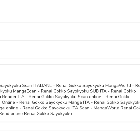
27 Aprile 
04 Marzo 
26 Luglio 
11 Febbraio 
06 Gennaio 
27 Marzo 
30 Gennaio 
28 Dicembre 
14 Dicembre 
15 Gennaio 
27 Dicembre 
06 Dicembre 
04 Novembre 
21 Novembre 
04 Novembre 
 Sayokyoku Scan ITALIANE - Renai Gokko Sayokyoku MangaWorld - Re
kyoku MangaEden - Renai Gokko Sayokyoku SUB ITA - Renai Gokko
09 Novembre 
u Reader ITA - Renai Gokko Sayokyoku Scan online - Renai Gokko
04 Novembre 
u Online - Renai Gokko Sayokyoku Manga ITA - Renai Gokko Sayokyok
a online - Renai Gokko Sayokyoku ITA Scan - MangaWorld Renai Go
04 Novembre 
Read online Renai Gokko Sayokyoku
04 Novembre 