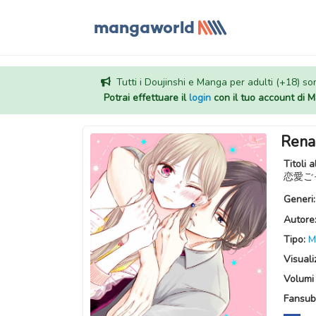
Tutti i Doujinshi e Manga per adulti (+18) sono
Potrai effettuare il
login
con il tuo account di
Rena
Titoli a
恋愛ご
Generi
Autore
Tipo:
M
Visuali
Volumi 
Fansub