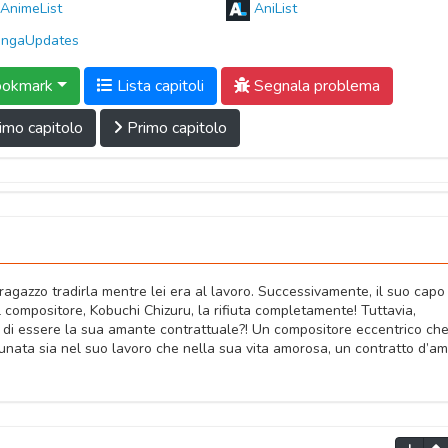
AnimeList
AniList
ngaUpdates
okmark
Lista capitoli
Segnala problema
imo capitolo
Primo capitolo
ragazzo tradirla mentre lei era al lavoro. Successivamente, il suo capo
compositore, Kobuchi Chizuru, la rifiuta completamente! Tuttavia,
 di essere la sua amante contrattuale?! Un compositore eccentrico ch
unata sia nel suo lavoro che nella sua vita amorosa, un contratto d’a