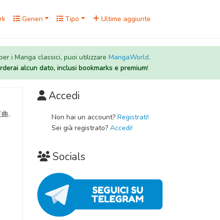
rk
Generi
Tipo
Ultime aggiunte
 per i Manga classici, puoi utilizzare
MangaWorld
.
rderai alcun dato, inclusi bookmarks e premium
!
Accedi
夜曲,
Non hai un account?
Registrati!
Sei già registrato?
Accedi!
Socials