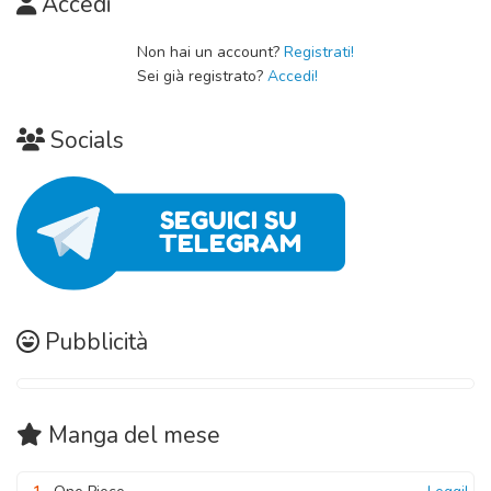
Accedi
Capitolo 02
Non hai un account?
Registrati!
Sei già registrato?
Accedi!
04 Novembre 2020
Capitolo 01
Socials
04 Novembre 2020
Pubblicità
Manga
del mese