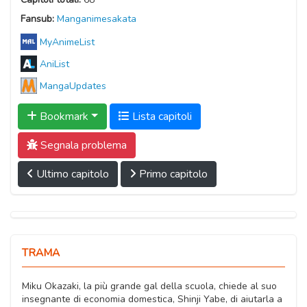
Fansub:
Manganimesakata
MyAnimeList
AniList
MangaUpdates
Bookmark
Lista capitoli
Segnala problema
Ultimo capitolo
Primo capitolo
TRAMA
Miku Okazaki, la più grande gal della scuola, chiede al suo
insegnante di economia domestica, Shinji Yabe, di aiutarla a