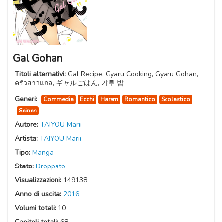
Gal Gohan
Titoli alternativi:
Gal Recipe, Gyaru Cooking, Gyaru Gohan,
ครัวสาวแกล, ギャルごはん, 갸루 밥
Generi:
Commedia
Ecchi
Harem
Romantico
Scolastico
Seinen
Autore:
TAIYOU Marii
Artista:
TAIYOU Marii
Tipo:
Manga
Stato:
Droppato
Visualizzazioni:
149138
Anno di uscita:
2016
Volumi totali:
10
Capitoli totali:
68