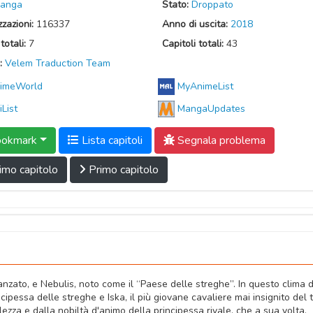
anga
Stato:
Droppato
zzazioni:
116337
Anno di uscita:
2018
totali:
7
Capitoli totali:
43
:
Velem Traduction Team
imeWorld
MyAnimeList
iList
MangaUpdates
okmark
Lista capitoli
Segnala problema
imo capitolo
Primo capitolo
vanzato, e Nebulis, noto come il “Paese delle streghe”. In questo clima d
ncipessa delle streghe e Iska, il più giovane cavaliere mai insignito del t
llezza e dalla nobiltà d'animo della principessa rivale, che a sua volta,