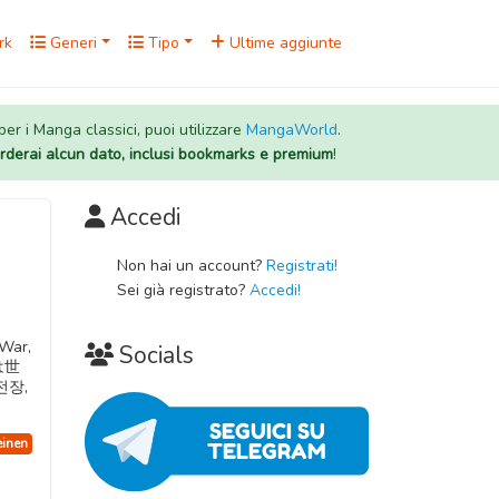
rk
Generi
Tipo
Ultime aggiunte
 per i Manga classici, puoi utilizzare
MangaWorld
.
rderai alcun dato, inclusi bookmarks e premium
!
Accedi
Non hai un account?
Registrati!
Sei già registrato?
Accedi!
 War,
Socials
いは世
전장,
einen