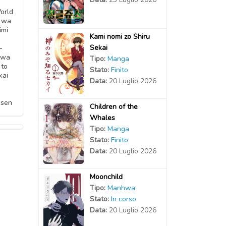
a
orld
i wa
imi
Kami nomi zo Shiru
Sekai
-
i wa
Tipo:
Manga
 to
Stato:
Finito
kai
Data:
20 Luglio 2026
isen
Children of the
Whales
Tipo:
Manga
Stato:
Finito
Data:
20 Luglio 2026
Moonchild
Tipo:
Manhwa
Stato:
In corso
Data:
20 Luglio 2026