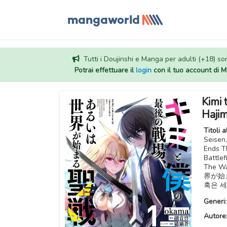
Tutti i Doujinshi e Manga per adulti (+18) sono
Potrai effettuare il
login
con il tuo account di
Kimi 
Haji
Titoli a
Seisen
Ends T
Battlef
The W
界が始
혹은 
Generi
Autore