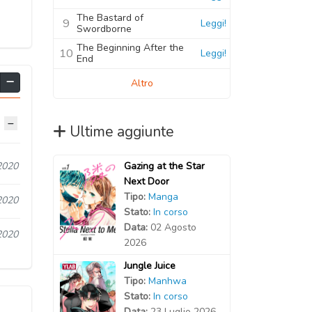
The Bastard of
9
Leggi!
Swordborne
The Beginning After the
10
Leggi!
End
Altro
Ultime aggiunte
Gazing at the Star
2020
Next Door
Tipo:
Manga
2020
Stato:
In corso
Data:
02 Agosto
2020
2026
Jungle Juice
Tipo:
Manhwa
Stato:
In corso
Data:
23 Luglio 2026