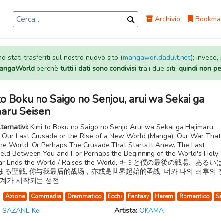
Archivio
Bookma
 stati trasferiti sul nostro nuovo sito (
mangaworldadult.net
); invece,
 MangaWorld
perchè
tutti i dati sono condivisi
tra i due siti,
quindi non pe
to Boku no Saigo no Senjou, arui wa Sekai ga
maru Seisen
lternativi:
Kimi to Boku no Saigo no Senjo Arui wa Sekai ga Hajimaru
, Our Last Crusade or the Rise of a New World (Manga), Our War That
he World, Or Perhaps The Crusade That Starts It Anew, The Last
ield Between You and I, or Perhaps the Beginning of the World's Holy
ar Ends the World / Raises the World, キミと僕の最後の戦場、ある
まる聖戦, 你与我最后的战场，亦或是世界起始的圣战, 너와 나의 최후의 
세계가 시작되는 성전
:
Azione
Commedia
Drammatico
Ecchi
Fantasy
Harem
Romantico
S
:
SAZANE Kei
Artista:
OKAMA