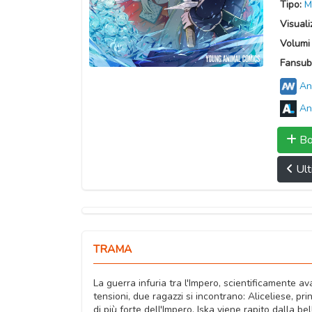
Tipo:
M
Visuali
Volumi 
Fansub
An
An
Bo
Ult
TRAMA
La guerra infuria tra l'Impero, scientificamente a
tensioni, due ragazzi si incontrano: Aliceliese, pri
di più forte dell'Impero. Iska viene rapito dalla be