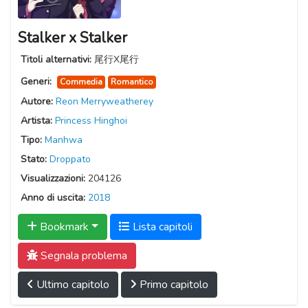
Stalker x Stalker
Titoli alternativi:
尾行X尾行
Generi:
Commedia
Romantico
Autore:
Reon Merryweatherey
Artista:
Princess Hinghoi
Tipo:
Manhwa
Stato:
Droppato
Visualizzazioni:
204126
Anno di uscita:
2018
Bookmark
Lista capitoli
Segnala problema
Ultimo capitolo
Primo capitolo