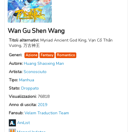
Wan Gu Shen Wang
Titoli alternativi:
Myriad Ancient God King, Vạn Cổ Thần
Vương, 万古神王
Generi:
Azione
Fantasy
Romantico
Autore:
Huang Shaoxing Man
Artista:
Sconosciuto
Tipo:
Manhua
Stato:
Droppato
Visualizzazioni:
76818
Anno di uscita:
2019
Fansub:
Velem Traduction Team
AniList