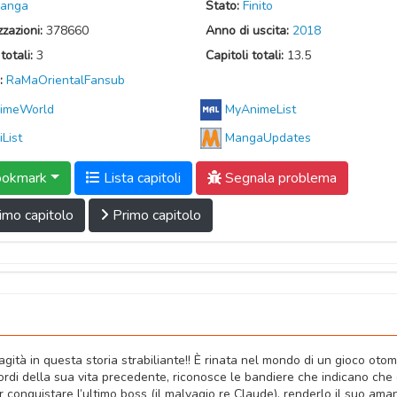
anga
Stato:
Finito
zzazioni:
378660
Anno di uscita:
2018
totali:
3
Capitoli totali:
13.5
:
RaMaOrientalFansub
imeWorld
MyAnimeList
iList
MangaUpdates
okmark
Lista capitoli
Segnala problema
imo capitolo
Primo capitolo
gità in questa storia strabiliante!! È rinata nel mondo di un gioco oto
ordi della sua vita precedente, riconosce le bandiere che indicano che 
er conquistare l’ultimo boss (il malvagio re Claude), renderlo il suo ama