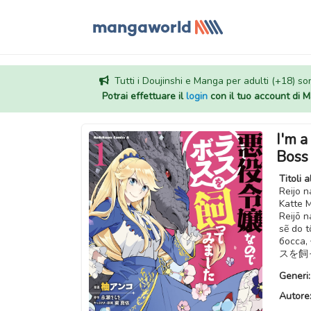
Tutti i Doujinshi e Manga per adulti (+18) sono
Potrai effettuare il
login
con il tuo account di
I'm a
Boss
Titoli a
Reijo 
Katte 
Reijō 
sẽ do 
бос
スを飼
Generi
Autore