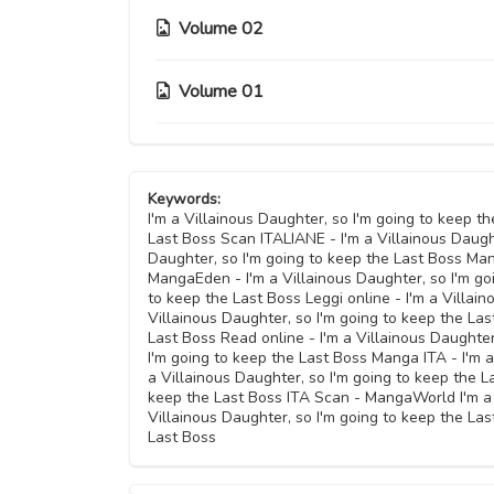
Volume 02
Volume 01
Capitolo 09.5
Capitolo 09
Capitolo 05
Keywords:
Capitolo 08
Capitolo 04
I'm a Villainous Daughter, so I'm going to keep t
Last Boss Scan ITALIANE - I'm a Villainous Daugh
Capitolo 07
Daughter, so I'm going to keep the Last Boss Man
Capitolo 03
MangaEden - I'm a Villainous Daughter, so I'm goi
to keep the Last Boss Leggi online - I'm a Villai
Capitolo 06
Villainous Daughter, so I'm going to keep the Las
Capitolo 02
Last Boss Read online - I'm a Villainous Daughter
I'm going to keep the Last Boss Manga ITA - I'm 
Capitolo 01
a Villainous Daughter, so I'm going to keep the L
keep the Last Boss ITA Scan - MangaWorld I'm a V
Villainous Daughter, so I'm going to keep the Las
Last Boss