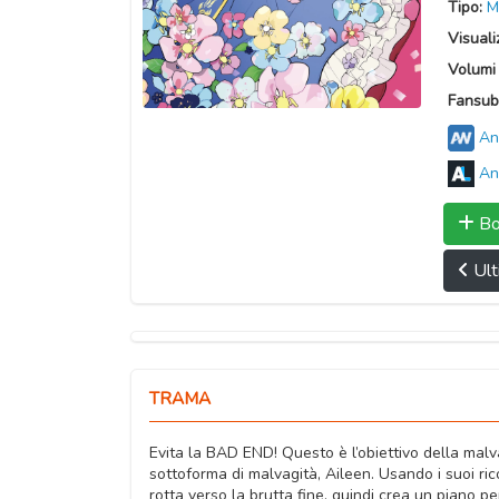
Tipo:
M
Visuali
Volumi 
Fansub
An
An
Bo
Ult
TRAMA
Evita la BAD END! Questo è l’obiettivo della malva
sottoforma di malvagità, Aileen. Usando i suoi ric
rotta verso la brutta fine, quindi crea un piano p