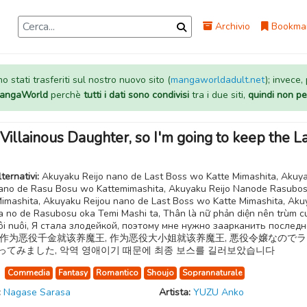
Archivio
Bookma
 stati trasferiti sul nostro nuovo sito (
mangaworldadult.net
); invece,
 MangaWorld
perchè
tutti i dati sono condivisi
tra i due siti,
quindi non pe
 Villainous Daughter, so I'm going to keep the L
lternativi:
Akuyaku Reijo nano de Last Boss wo Katte Mimashita, Akuy
nano de Rasu Bosu wo Kattemimashita, Akuyaku Reijo Nanode Rasubo
Mimashita, Akuyaku Reijou nano de Last Boss wo Katte Mimashita, Aku
na no de Rasubosu oka Temi Mashi ta, Thân là nữ phản diện nên trùm c
tôi nuôi, Я стала злодейкой, поэтому мне нужно заарканить послед
са, 作为恶役千金就该养魔王, 作为恶役大小姐就该养魔王, 悪役令嬢なので
ってみました, 악역 영애이기 때문에 최종 보스를 길러보았습니다
:
Commedia
Fantasy
Romantico
Shoujo
Soprannaturale
:
Nagase Sarasa
Artista:
YUZU Anko