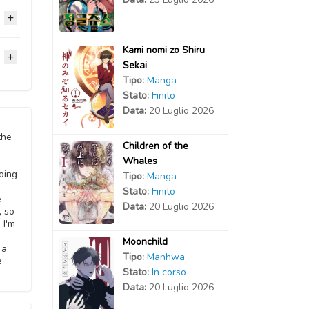
Kami nomi zo Shiru
2021
Sekai
Tipo:
Manga
2021
Stato:
Finito
2021
Data:
20 Luglio 2026
2021
2021
the
Children of the
Whales
2021
2021
oing
Tipo:
Manga
Stato:
Finito
2021
e
2020
Data:
20 Luglio 2026
, so
 I'm
2020
o
Moonchild
 a
Tipo:
Manhwa
e
Stato:
In corso
Data:
20 Luglio 2026