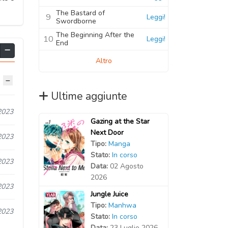
The Bastard of
9
Leggi!
Swordborne
The Beginning After the
10
Leggi!
End
Altro
Ultime aggiunte
2023
Gazing at the Star
Next Door
2023
Tipo:
Manga
Stato:
In corso
2023
Data:
02 Agosto
2026
2023
Jungle Juice
Tipo:
Manhwa
2023
Stato:
In corso
Data:
23 Luglio 2026