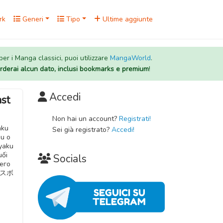
rk
Generi
Tipo
Ultime aggiunte
 per i Manga classici, puoi utilizzare
MangaWorld
.
rderai alcun dato, inclusi bookmarks e premium
!
Accedi
ast
Non hai un account?
Registrati!
aku
Sei già registrato?
Accedi!
su o
yaku
uối
Socials
него
ラスボ