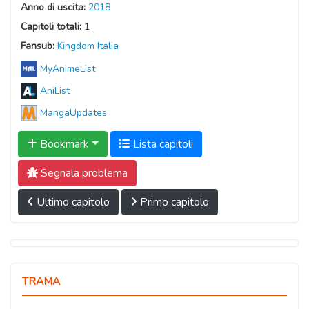
Anno di uscita:
2018
Capitoli totali:
1
Fansub:
Kingdom Italia
MyAnimeList
AniList
MangaUpdates
Bookmark
Lista capitoli
Segnala problema
Ultimo capitolo
Primo capitolo
TRAMA