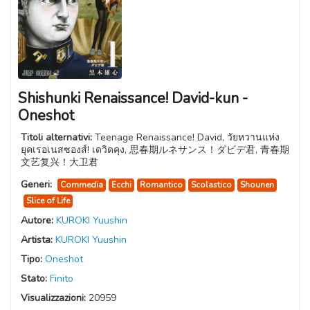
Shishunki Renaissance! David-kun -
Oneshot
Titoli alternativi:
Teenage Renaissance! David, วัยหวานแห่ง
ยุคเรอเนสซองส์! เดวิดคุง, 思春期ルネサンス！ダビデ君, 青春期
文艺复兴！大卫君
Generi:
Commedia
Ecchi
Romantico
Scolastico
Shounen
Slice of Life
Autore:
KUROKI Yuushin
Artista:
KUROKI Yuushin
Tipo:
Oneshot
Stato:
Finito
Visualizzazioni:
20959