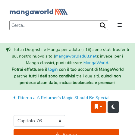
Tutti i Doujinshi e Manga per adulti (+18) sono stati trasferiti
sul nostro nuovo sito (
mangaworldadult.net
); invece, per i
Manga classici, puoi utilizzare
MangaWorld
.
Potrai effettuare il
login
con il tuo account di MangaWorld
perchè
tutti i dati sono condivisi
tra i due siti,
quindi non
perderai alcun dato, inclusi bookmarks e premium
!
Ritorna a
A Returner's Magic Should Be Special
Scarica