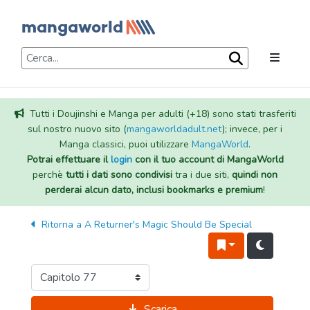
Tutti i Doujinshi e Manga per adulti (+18) sono stati trasferiti
sul nostro nuovo sito (
mangaworldadult.net
); invece, per i
Manga classici, puoi utilizzare
MangaWorld
.
Potrai effettuare il
login
con il tuo account di MangaWorld
perchè
tutti i dati sono condivisi
tra i due siti,
quindi non
perderai alcun dato, inclusi bookmarks e premium
!
Ritorna a
A Returner's Magic Should Be Special
Scarica