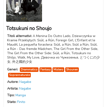
Totsukuni no Shoujo
Titoli alternativi:
A Menina Do Outro Lado, Dziewczynka w
Krainie Przeklętych: Siúil, a Rún, Foreign Girl, L'Enfant et le
Maudit, La pequeña forastera: Siúil, a Rún, Siúil a Rún, Siúil,
a Rún - Das fremde Mädchen, The Girl From the Other Side,
The Girl From the Other Side: Siúil, a Rún, Totsukuni no
Shōjo, Walk, My Love, Девочка из Чужеземья, とつくにの少
女, 外之國的少女
Generi:
Drammatico
Fantasy
Mistero
Shounen
Soprannaturale
Autore:
Nagabe
Artista:
Nagabe
Tipo:
Manga
Stato:
Finito