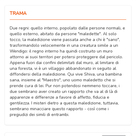
TRAMA
Due regni: quello interno, popolato dalle persone normali, e
quello esterno, abitato da persone "maledette". Al solo
tocco, la maledizione viene passata anche a chi è "sano",
trasformandolo velocemente in una creatura simile a un
Wendigo: il regno interno ha quindi costruito un muro
attorno ai suoi territori per potersi proteggere dal pericolo.
Appena fuori dai confini delimitati dal muro, al limitare di
una foresta, vi è un villaggio abbandonato in seguito al
diffondersi della maledizione. Qui vive Shiva, una bambina
sana, insieme al "Maestro", uno uomo maledetto che si
prende cura di lei. Pur non potendosi nemmeno toccare, i
due sembrano aver creato un rapporto che va al di là di
apparenze e differenze a favore di affetto, fiducia e
gentilezza. I misteri dietro a questa maledizione, tuttavia,
sembrano minacciare questo rapporto - così come i
pregiudizi dei simili di entrambi.