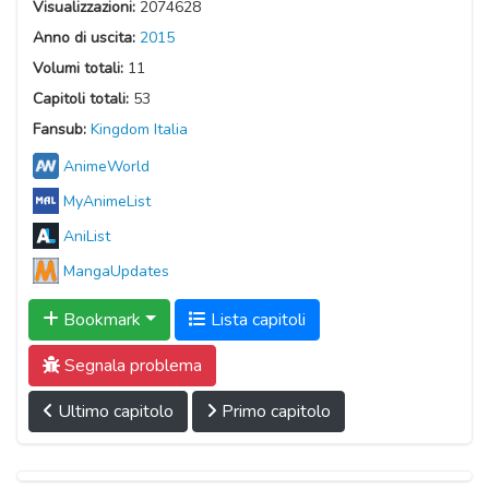
Visualizzazioni:
2074628
Anno di uscita:
2015
Volumi totali:
11
Capitoli totali:
53
Fansub:
Kingdom Italia
AnimeWorld
MyAnimeList
AniList
MangaUpdates
Bookmark
Lista capitoli
Segnala problema
Ultimo capitolo
Primo capitolo