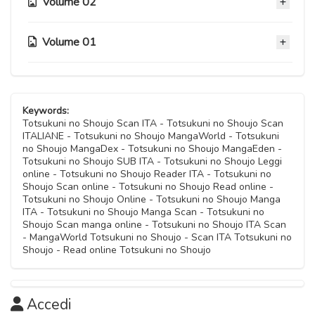
Volume 02
Capitolo 32
Capitolo 15.6
05 Novembre 2020
Capitolo 36
Capitolo 19
05 Novembre 2020
05 Novembre 2020
Capitolo 23
05 Novembre 2020
05 Novembre 2020
Volume 01
Capitolo 27
Capitolo 10
05 Novembre 2020
Capitolo 31
Capitolo 15
05 Novembre 2020
05 Novembre 2020
Capitolo 18
05 Novembre 2020
05 Novembre 2020
Capitolo 22
Capitolo 05
05 Novembre 2020
Capitolo 26
Capitolo 09
05 Novembre 2020
05 Novembre 2020
Capitolo 14
Keywords:
05 Novembre 2020
05 Novembre 2020
Capitolo 17
Totsukuni no Shoujo Scan ITA - Totsukuni no Shoujo Scan
05 Novembre 2020
Capitolo 21
ITALIANE - Totsukuni no Shoujo MangaWorld - Totsukuni
Capitolo 04
05 Novembre 2020
no Shoujo MangaDex - Totsukuni no Shoujo MangaEden -
Capitolo 08
05 Novembre 2020
05 Novembre 2020
Totsukuni no Shoujo SUB ITA - Totsukuni no Shoujo Leggi
Capitolo 13
05 Novembre 2020
online - Totsukuni no Shoujo Reader ITA - Totsukuni no
Capitolo 16
05 Novembre 2020
Shoujo Scan online - Totsukuni no Shoujo Read online -
Capitolo 03
05 Novembre 2020
Totsukuni no Shoujo Online - Totsukuni no Shoujo Manga
Capitolo 07
05 Novembre 2020
ITA - Totsukuni no Shoujo Manga Scan - Totsukuni no
Capitolo 12
05 Novembre 2020
Shoujo Scan manga online - Totsukuni no Shoujo ITA Scan
05 Novembre 2020
- MangaWorld Totsukuni no Shoujo - Scan ITA Totsukuni no
Capitolo 02
Shoujo - Read online Totsukuni no Shoujo
Capitolo 06
05 Novembre 2020
Capitolo 11
05 Novembre 2020
05 Novembre 2020
Capitolo 01
Accedi