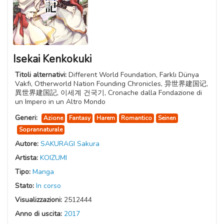
Isekai Kenkokuki
Titoli alternativi:
Different World Foundation, Farklı Dünya
Vakfı, Otherworld Nation Founding Chronicles, 异世界建国记,
異世界建国記, 이세계 건국기, Cronache dalla Fondazione di
un Impero in un Altro Mondo
Generi:
Azione
Fantasy
Harem
Romantico
Seinen
Soprannaturale
Autore:
SAKURAGI Sakura
Artista:
KOIZUMI
Tipo:
Manga
Stato:
In corso
Visualizzazioni:
2512444
Anno di uscita:
2017