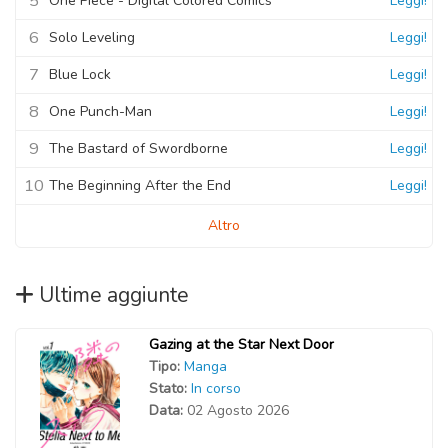
5
One Piece - Digital Colored Comics
Leggi!
6
Solo Leveling
Leggi!
7
Blue Lock
Leggi!
8
One Punch-Man
Leggi!
9
The Bastard of Swordborne
Leggi!
10
The Beginning After the End
Leggi!
Altro
Ultime aggiunte
Gazing at the Star Next Door
Tipo:
Manga
Stato:
In corso
Data:
02 Agosto 2026