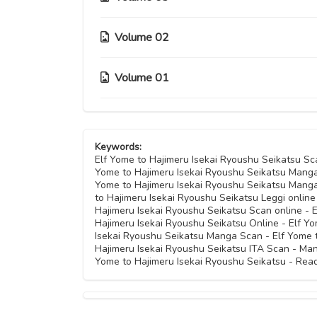
Volume 02
Capitolo 18
Capitolo 17
Volume 01
Capitolo 11
Capitolo 16
Capitolo 10
Capitolo 05
Capitolo 15
Keywords:
Capitolo 09
Capitolo 04
Elf Yome to Hajimeru Isekai Ryoushu Seikatsu Sc
Yome to Hajimeru Isekai Ryoushu Seikatsu Manga
Capitolo 14
Capitolo 08
Yome to Hajimeru Isekai Ryoushu Seikatsu Manga
Capitolo 03
to Hajimeru Isekai Ryoushu Seikatsu Leggi online
Hajimeru Isekai Ryoushu Seikatsu Scan online - E
Capitolo 13
Capitolo 07
Hajimeru Isekai Ryoushu Seikatsu Online - Elf Y
Capitolo 02
Isekai Ryoushu Seikatsu Manga Scan - Elf Yome 
Capitolo 12
Hajimeru Isekai Ryoushu Seikatsu ITA Scan - Man
Capitolo 06
Capitolo 01
Yome to Hajimeru Isekai Ryoushu Seikatsu - Read
Capitolo 00