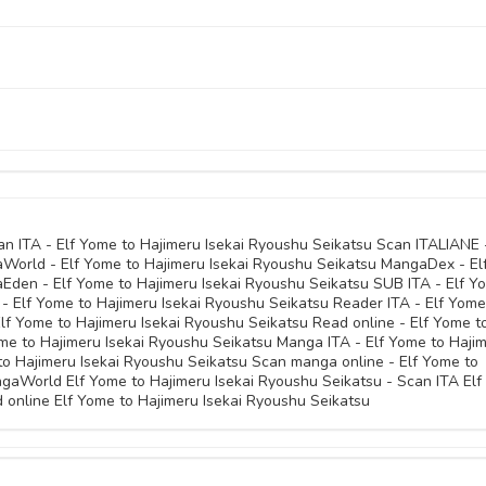
02 Novembre 
02 Novembre 
15 Ottobre 
24 Ottobre 
11 Giugno 
15 Marzo 
17 Ottobre 
11 Giugno 
24 Gennaio 
an ITA - Elf Yome to Hajimeru Isekai Ryoushu Seikatsu Scan ITALIANE -
World - Elf Yome to Hajimeru Isekai Ryoushu Seikatsu MangaDex - El
17 Ottobre 
25 Aprile 
Eden - Elf Yome to Hajimeru Isekai Ryoushu Seikatsu SUB ITA - Elf Y
24 Gennaio 
 - Elf Yome to Hajimeru Isekai Ryoushu Seikatsu Reader ITA - Elf Yome
lf Yome to Hajimeru Isekai Ryoushu Seikatsu Read online - Elf Yome t
15 Ottobre 
25 Aprile 
ome to Hajimeru Isekai Ryoushu Seikatsu Manga ITA - Elf Yome to Haji
05 Novembre 
to Hajimeru Isekai Ryoushu Seikatsu Scan manga online - Elf Yome to
15 Ottobre 
gaWorld Elf Yome to Hajimeru Isekai Ryoushu Seikatsu - Scan ITA Elf
25 Aprile 
05 Novembre 
 online Elf Yome to Hajimeru Isekai Ryoushu Seikatsu
05 Novembre 