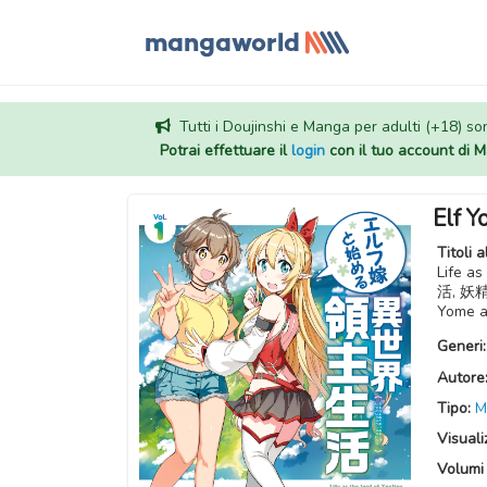
Tutti i Doujinshi e Manga per adulti (+18) sono
Potrai effettuare il
login
con il tuo account di
Elf Y
Titoli a
Life 
活, 妖
Yome a
Generi
Autore
Tipo:
M
Visuali
Volumi 