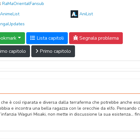
:
RaMaOrientalFansub
AnimeList
AniList
ngaUpdates
okmark
Lista capitoli
Segnala problema
imo capitolo
Primo capitolo
, che è così riparata e diversa dalla terraferma che potrebbe anche es
nebbia e incontra una bella ragazza con le orecchie da elfo. Pensando 
nfanzia Waguri Misaki, non mette in discussione la sua esistenza... fi