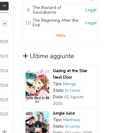
The Bastard of
9
Leggi!
Swordborne
The Beginning After the
10
Leggi!
End
Altro
2025
Ultime aggiunte
2025
Gazing at the Star
2024
Next Door
Tipo:
Manga
2024
Stato:
In corso
Data:
02 Agosto
2023
2026
Jungle Juice
2023
Tipo:
Manhwa
Stato:
In corso
Data:
23 Luglio 2026