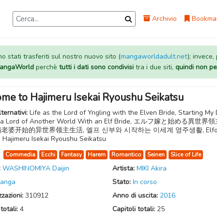
Archivio
Bookma
 stati trasferiti sul nostro nuovo sito (
mangaworldadult.net
); invece,
 MangaWorld
perchè
tutti i dati sono condivisi
tra i due siti,
quindi non pe
ome to Hajimeru Isekai Ryoushu Seikatsu
lternativi:
Life as the Lord of Yngling with the Elven Bride, Starting My 
as a Lord of Another World With an Elf Bride, エルフ嫁と始める異世
精老婆开始的异世界领主生活, 엘프 신부와 시작하는 이세계 영주생활, Elf
 Hajimeru Isekai Ryoushu Seikatsu
:
Commedia
Ecchi
Fantasy
Harem
Romantico
Seinen
Slice of Life
:
WASHINOMIYA Daijin
Artista:
MIKI Akira
anga
Stato:
In corso
zzazioni:
310912
Anno di uscita:
2016
totali:
4
Capitoli totali:
25