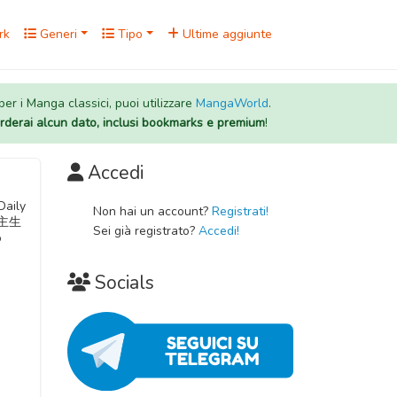
rk
Generi
Tipo
Ultime aggiunte
 per i Manga classici, puoi utilizzare
MangaWorld
.
rderai alcun dato, inclusi bookmarks e premium
!
Accedi
Daily
Non hai un account?
Registrati!
界領主生
Sei già registrato?
Accedi!
o
Socials