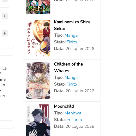
2023
Kami nomi zo Shiru
Sekai
2023
2023
Tipo:
Manga
Stato:
Finito
2023
Data:
20 Luglio 2026
2021
2021
2023
Children of the
2021
2021
 Elf
Whales
f
2023
Tipo:
Manga
2021
ome
2021
Stato:
Finito
 to
o
Data:
20 Luglio 2026
2023
2021
meru
2020
Moonchild
2023
2021
2020
Tipo:
Manhwa
Stato:
In corso
2020
Data:
20 Luglio 2026